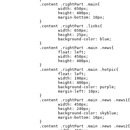
.content .rightPart .main
{
width
:
 650px
;
height
:
 400px
;
margin-bottom
:
 10px
;
}
.content .rightPart .links
{
width
:
 650px
;
height
:
 25px
;
background-color
:
 blue
;
}
.content .rightPart .main .news
{
float
:
 left
;
width
:
 450px
;
height
:
 400px
;
}
.content .rightPart .main .hotpic
{
float
:
 left
;
width
:
 190px
;
height
:
 400px
;
background-color
:
 purple
;
margin-left
:
 10px
;
}
.content .rightPart .main .news .news1
{
width
:
 450px
;
height
:
 240px
;
background-color
:
 skyblue
;
margin-bottom
:
 10px
;
}
.content .rightPart .main .news .news2
{