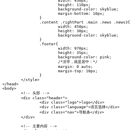
width
:
 450px
;
height
:
 110px
;
background-color
:
 skyblue
;
margin-bottom
:
 10px
;
}
.content .rightPart .main .news .news3
{
width
:
 450px
;
height
:
 30px
;
background-color
:
 skyblue
;
}
.footer
{
width
:
 970px
;
height
:
 35px
;
background-color
:
 pink
;
/*没学，就是居中：*/
margin
:
 0 auto
;
margin-top
:
 10px
;
}
</
style
>
</
head
>
<
body
>
<!-- 头部 -->
<
div
class
=
"
header
"
>
<
div
class
=
"
logo
"
>
logo
</
div
>
<
div
class
=
"
language
"
>
语言选择
</
div
>
<
div
class
=
"
nav
"
>
导航条
</
div
>
</
div
>
<!-- 主要内容 -->