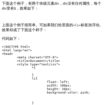
下面这个例子，有两个块级元素div，div没有任何属性，每个
div里有li，效果如下：
上面这个例子很简单。可如果我们给里面的
标签加浮动。
<li>
效果却成了下面这个样子：
代码如下：
<!
DOCTYPE
html
>
<
html
lang
=
"
en
"
>
<
head
>
<
meta
charset
=
"
UTF-8
"
>
<
title
>
Document
</
title
>
<
style
type
=
"
text/css
"
>
*
{
}
li
{
float
:
 left
;
width
:
 100px
;
height
:
 20px
;
background-color
:
 pink
;
}