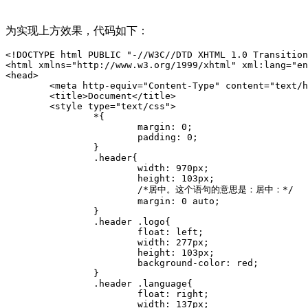
为实现上方效果，代码如下：
<!
DOCTYPE
html
PUBLIC
"-//W3C//DTD XHTML 1.0 Transition
<
html
xmlns
=
"
http://www.w3.org/1999/xhtml
"
xml:
lang
=
"
en
<
head
>
<
meta
http-equiv
=
"
Content-Type
"
content
=
"
text/h
<
title
>
Document
</
title
>
<
style
type
=
"
text/css
"
>
*
{
margin
:
 0
;
padding
:
 0
;
}
.header
{
width
:
 970px
;
height
:
 103px
;
/*居中。这个语句的意思是：居中：*/
margin
:
 0 auto
;
}
.header .logo
{
float
:
 left
;
width
:
 277px
;
height
:
 103px
;
background-color
:
 red
;
}
.header .language
{
float
:
 right
;
width
:
 137px
;