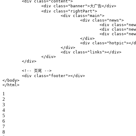
<
div
class
=
"
content
"
>
<
div
class
=
"
banner
"
>
大广告
</
div
>
<
div
class
=
"
rightPart
"
>
<
div
class
=
"
main
"
>
<
div
class
=
"
news
"
>
<
div
class
=
"
new
<
div
class
=
"
new
<
div
class
=
"
new
</
div
>
<
div
class
=
"
hotpic
"
>
</
d
</
div
>
<
div
class
=
"
links
"
>
</
div
>
</
div
>
</
div
>
<!-- 页尾 -->
<
div
class
=
"
footer
"
>
</
div
>
</
body
>
</
html
>
1
2
3
4
5
6
7
8