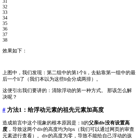
31
32
33
34
35
36
37
38
效果如下：
上图中，我们发现：第二组中的第1个li，去贴靠第一组中的最
后一个li了（我们本以为这些li会分成两排）。
这便引出我们要讲的：清除浮动的第一种方式。 那该怎么解
决呢？
#
方法1：给浮动元素的祖先元素加高度
造成前言中这个现象的根本原因是：li的
父亲div没有设置高
度
，导致这两个div的高度均为0px（我们可以通过网页的审查
元素进行查看）。div的高度为零，导致不能给自己浮动的孩